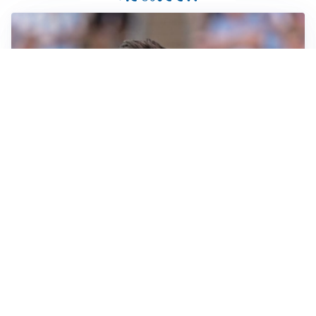
IL NOME NUOVO
Napoli, Musso resta un’opzione per la porta
TITOLARE IN CAMPIONATO
Inter, tocca a Pio Esposito: Chivu gli affida l’attacco
LE PAROLE
Spalletti prepara la Juve: “Con l’Inter servirà essere