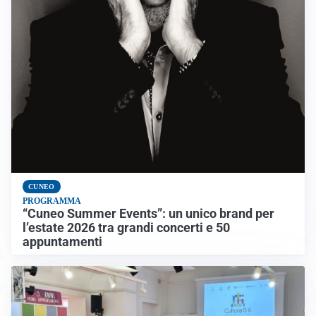
CUNEO
PROGRAMMA
“Cuneo Summer Events”: un unico brand per
l’estate 2026 tra grandi concerti e 50
appuntamenti