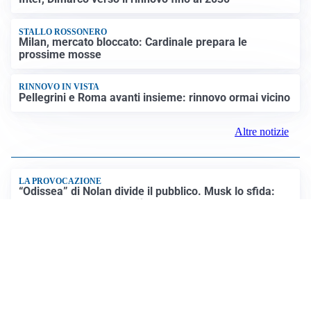
STALLO ROSSONERO
Milan, mercato bloccato: Cardinale prepara le
prossime mosse
RINNOVO IN VISTA
Pellegrini e Roma avanti insieme: rinnovo ormai vicino
Altre notizie
LA PROVOCAZIONE
“Odissea” di Nolan divide il pubblico. Musk lo sfida:
“Entro l’anno la faccio più fedele a Omero con l’IA”
Altre curiosit\u00e0
VIDEO PIÙ VISTI