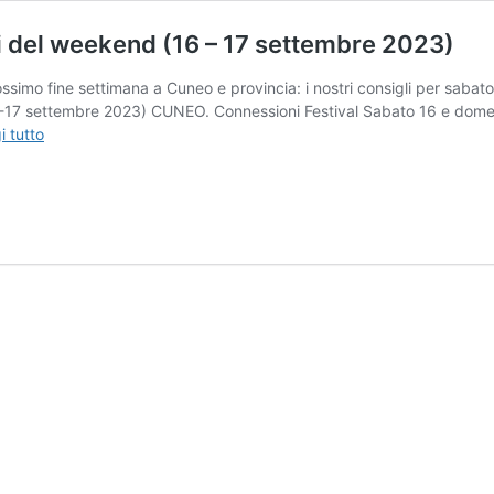
ti del weekend (16 – 17 settembre 2023)
rossimo fine settimana a Cuneo e provincia: i nostri consigli per sa
6-17 settembre 2023) CUNEO. Connessioni Festival Sabato 16 e domenic
Cosa
i tutto
fare
a
Cuneo
e
provincia:
gli
eventi
del
weekend
(16
–
17
settembre
2023)